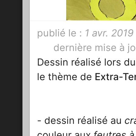
publié le :
1 avr. 2019
dernière mise à jo
Dessin réalisé lors 
le thème de
Extra-Te
- dessin réalisé au
cr
couleur aux
feutres à