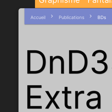
Accueil
Publications
BDs
DnD3
Extra