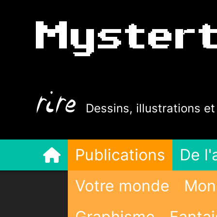
Myster
rire
Dessins, illustrations e
Publications
De l'
Votre monde
Mon 
Graphisme
Fantai