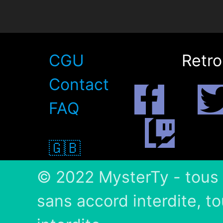
CGU
Retro
Contact
FAQ
🇬🇧
© 2022 MysterTy - tous 
sans accord interdite, t