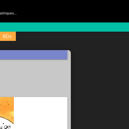
satiriques…
BDs