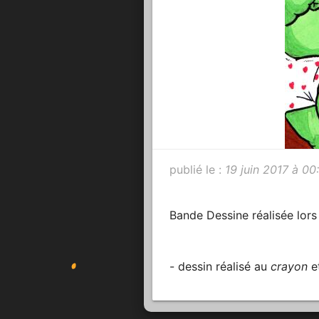
publié le :
19 juin 2017 à 00
Bande Dessine réalisée lor
- dessin réalisé au
crayon
et