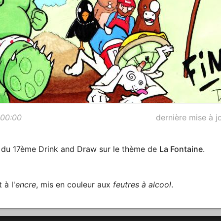
:00:00
dernière mise à j
s du 17ème Drink and Draw sur le thème de
La Fontaine
.
 à l'
encre
, mis en couleur aux
feutres à alcool
.