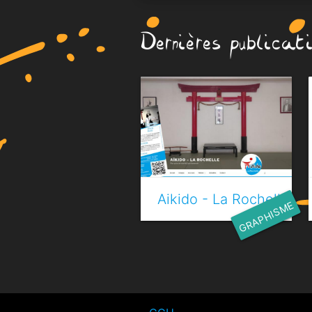
Dernières publicat
Aikido - La Rochelle
GRAPHISME