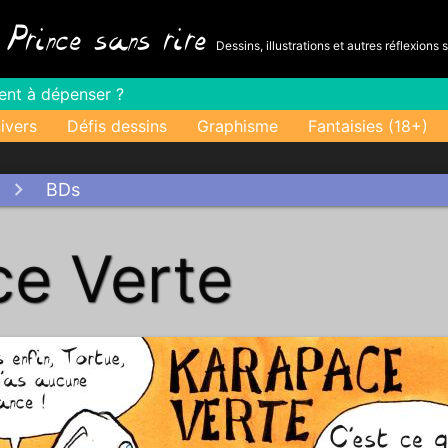
-
Prince sans rire
Dessins, illustrations et autres réflexions 
gent à dépenser ?
ivers
Défis dessins
Graphisme
Fantaisies (18+)
BDs
e Verte