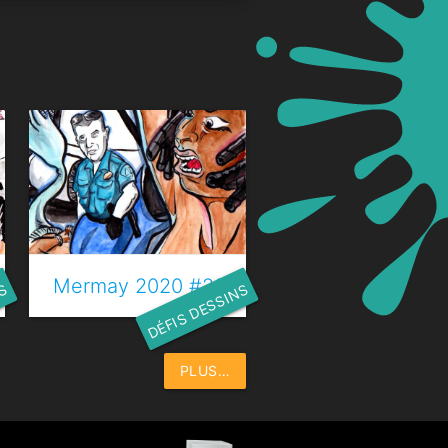
 Trésor
Mermay 2020 #23 - Chant des sirènes
NS
DÉFIS DESSINS
PLUS…