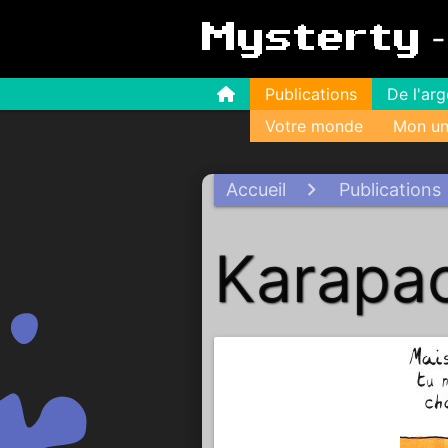
Mysterty
Publications
De l'ar
Votre monde
Mon un
Accueil
Publications
Karapac