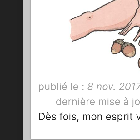
publié le :
8 nov. 201
dernière mise à jo
Dès fois, mon espri