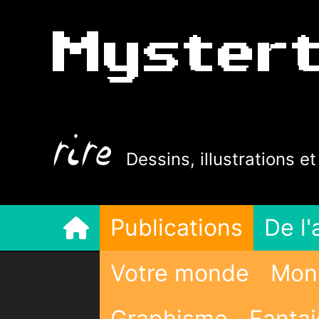
Myster
rire
Dessins, illustrations e
Publications
De l'
Votre monde
Mon 
Graphisme
Fantai