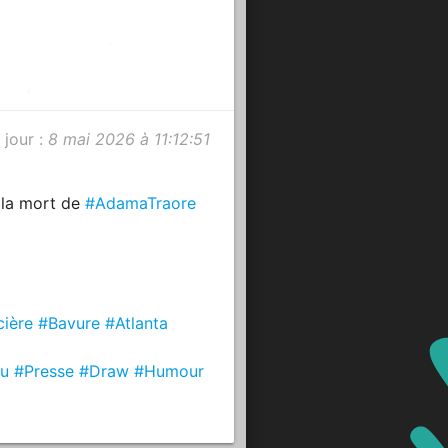
 jour :
8 mai 2026 à 11:12:51
s la mort de
#AdamaTraore
cière
#Bavure
#Atlanta
u
#Presse
#Draw
#Humour