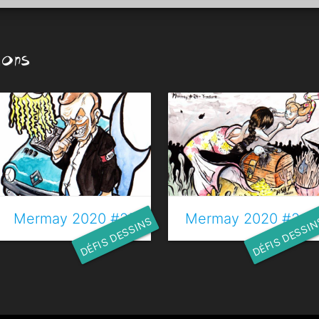
ions
Mermay 2020 #25 - Requin
Mermay 2020 #24 -
DÉFIS DESSINS
DÉFIS DESSI