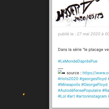
publié le :
27 mai 2020 à 0
Dans la série "le placage ve
#LeMondeDaprèsPue
___
source :
https://www.ou
#riots2020
#georgesfloyd
#Mineapolis
#GeorgeFloyd
#AutodéfensePopulaire
#Ra
#Lol
#art
#artoninstagram