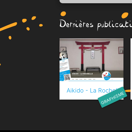
Dernières publicat
Aikido - La Rochelle
GRAPHISME