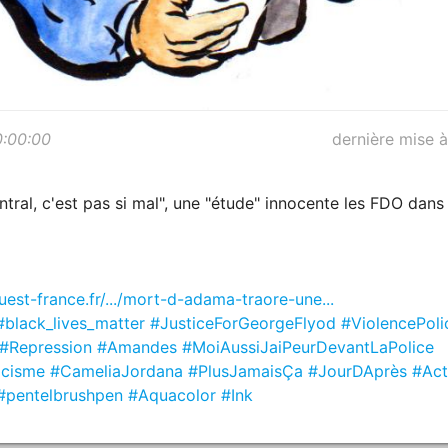
0:00:00
dernière mise à
ntral, c'est pas si mal", une "étude" innocente les FDO dan
est-france.fr/.../mort-d-adama-traore-une...
#black_lives_matter
#JusticeForGeorgeFlyod
#ViolencePoli
#Repression
#Amandes
#MoiAussiJaiPeurDevantLaPolice
cisme
#CameliaJordana
#PlusJamaisÇa
#JourDAprès
#Act
#pentelbrushpen
#Aquacolor
#Ink