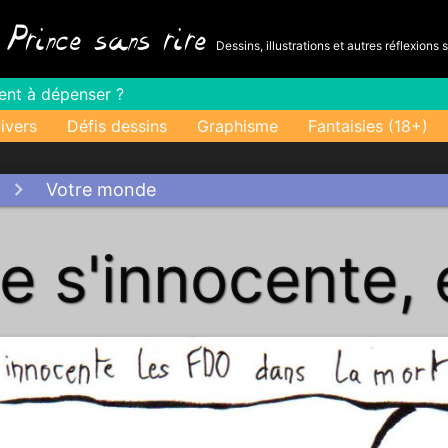
-
Prince sans rire
Dessins, illustrations et autres réflexions 
gent à dépenser ?
ivers
Défis dessins
Graphisme
Fantaisies (18+)
Votre monde
ce s'innocente,