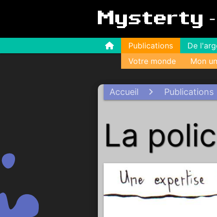
Mysterty
Publications
De l'ar
Votre monde
Mon un
Accueil
Publications
La poli