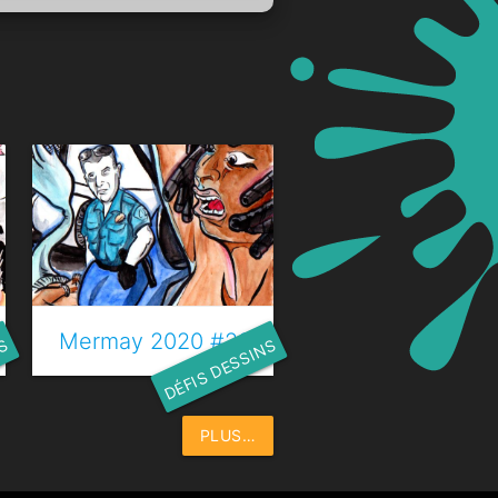
 Trésor
Mermay 2020 #23 - Chant des sirènes
NS
DÉFIS DESSINS
PLUS…