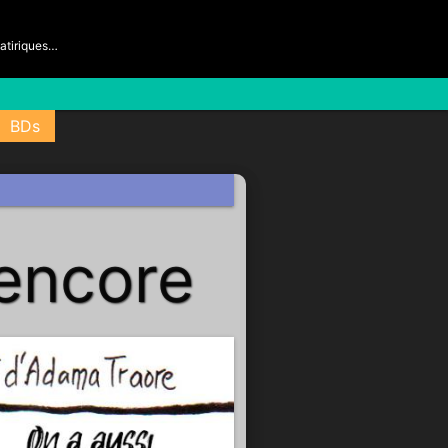
satiriques…
BDs
 encore