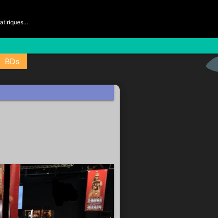
satiriques…
BDs