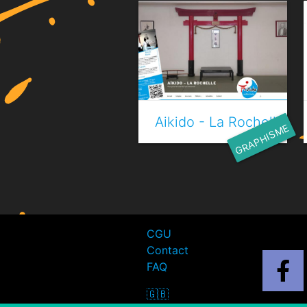
Aikido - La Rochelle
GRAPHISME
CGU
Contact
FAQ
🇬🇧