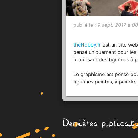
publié le :
9 sept. 2017 à 0
theHobby.fr
est un site web
pensé uniquement pour les 
proposant des figurines à p
Le graphisme est pensé pour
figurines peintes, à peindre
Dernières publicat