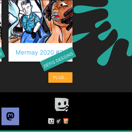
 Trésor
Mermay 2020 #23 - Chant des sirènes
NS
DÉFIS DESSINS
PLUS…