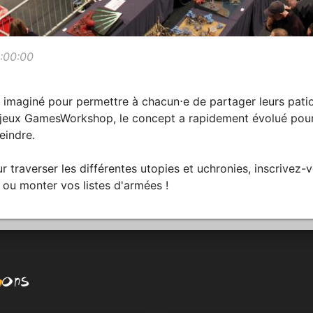
0:00:00
 imaginé pour permettre à chacun⋅e de partager leurs pati
jeux GamesWorkshop, le concept a rapidement évolué pour 
eindre.
 traverser les différentes utopies et uchronies, inscrivez-
, ou monter vos listes d'armées !
ions