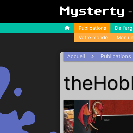
Mysterty
Publications
De l'ar
Votre monde
Mon un
Accueil
Publications
theHobb