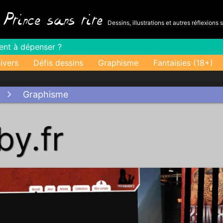
-
Prince sans rire
Dessins, illustrations et autres réflexions 
gent à dépenser ?
ivers
Défis dessins
Graphisme
Fantaisies (18+)
Graphisme
y.fr